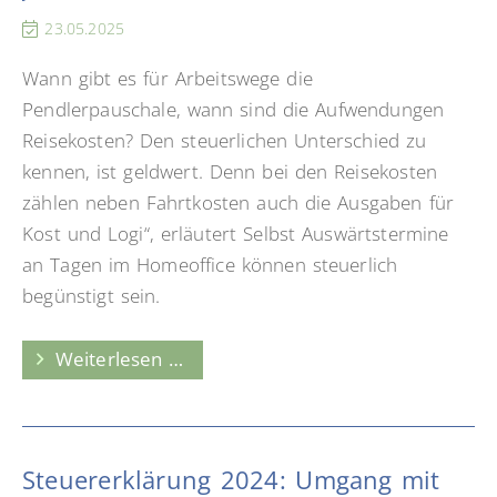
25
23.05.2025
ab
Wann gibt es für Arbeitswege die
Pendlerpauschale, wann sind die Aufwendungen
Reisekosten? Den steuerlichen Unterschied zu
kennen, ist geldwert. Denn bei den Reisekosten
zählen neben Fahrtkosten auch die Ausgaben für
Kost und Logi“, erläutert Selbst Auswärtstermine
an Tagen im Homeoffice können steuerlich
begünstigt sein.
Pendlerpauschale
Weiterlesen …
oder
Reisekosten
–
Steuererklärung 2024: Umgang mit
den