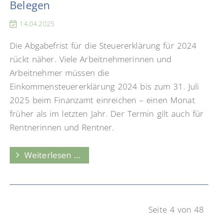
Belegen
steuerlichen
Unterschied
14.04.2025
sollte
Die Abgabefrist für die Steuererklärung für 2024
jeder
rückt näher. Viele Arbeitnehmerinnen und
kennen
Arbeitnehmer müssen die
Einkommensteuererklärung 2024 bis zum 31. Juli
2025 beim Finanzamt einreichen – einen Monat
früher als im letzten Jahr. Der Termin gilt auch für
Rentnerinnen und Rentner.
Steuererklärung
Weiterlesen …
2024:
Umgang
mit
Belegen
Seite 4 von 48