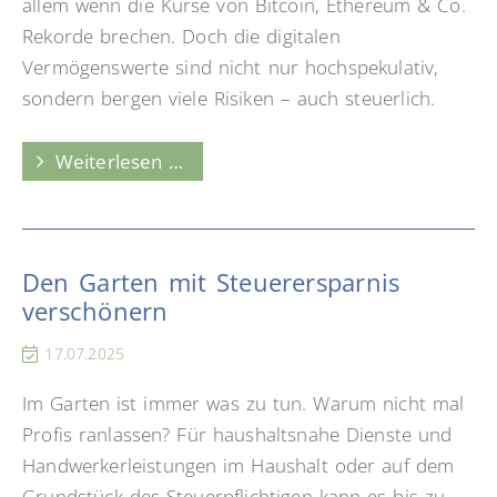
allem wenn die Kurse von Bitcoin, Ethereum & Co.
Rekorde brechen. Doch die digitalen
Vermögenswerte sind nicht nur hochspekulativ,
sondern bergen viele Risiken – auch steuerlich.
Strengere
Weiterlesen …
Nachweisregeln
für
Bitcoin
Den Garten mit Steuerersparnis
&
verschönern
Co.:
Was
17.07.2025
Privatanleger
Im Garten ist immer was zu tun. Warum nicht mal
jetzt
Profis ranlassen? Für haushaltsnahe Dienste und
beachten
Handwerkerleistungen im Haushalt oder auf dem
müssen
Grundstück des Steuerpflichtigen kann es bis zu