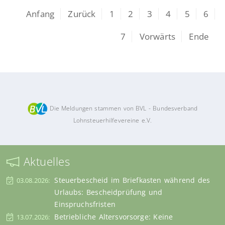
Anfang
Zurück
1
2
3
4
5
6
7
Vorwärts
Ende
Die Meldungen stammen von BVL - Bundesverband
Lohnsteuerhilfevereine e.V.
Aktuelles
Steuerbescheid im Briefkasten während des
03.08.2026:
Urlaubs: Bescheidprüfung und
Einspruchsfristen
Betriebliche Altersvorsorge: Keine
13.07.2026: