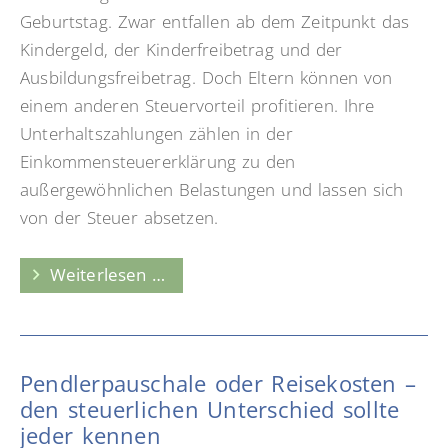
Geburtstag. Zwar entfallen ab dem Zeitpunkt das
Kindergeld, der Kinderfreibetrag und der
Ausbildungsfreibetrag. Doch Eltern können von
einem anderen Steuervorteil profitieren. Ihre
Unterhaltszahlungen zählen in der
Einkommensteuererklärung zu den
außergewöhnlichen Belastungen und lassen sich
von der Steuer absetzen.
So
Weiterlesen …
setzen
Eltern
Unterhaltszahlungen
Pendlerpauschale oder Reisekosten –
für
den steuerlichen Unterschied sollte
Kinder
jeder kennen
über