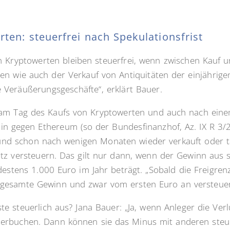
en: steuerfrei nach Spekulationsfrist
Kryptowerten bleiben steuerfrei, wenn zwischen Kauf un
egen wie auch der Verkauf von Antiquitäten der einjährige
 Veräußerungsgeschäfte“, erklärt Bauer.
t am Tag des Kaufs von Kryptowerten und auch nach ein
in gegen Ethereum (so der Bundesfinanzhof, Az. IX R 3/2
lt und schon nach wenigen Monaten wieder verkauft oder
tz versteuern. Das gilt nur dann, wenn der Gewinn aus s
stens 1.000 Euro im Jahr beträgt. „Sobald die Freigren
 gesamte Gewinn und zwar vom ersten Euro an versteuer
te steuerlich aus? Jana Bauer: „Ja, wenn Anleger die Ver
 verbuchen. Dann können sie das Minus mit anderen steue