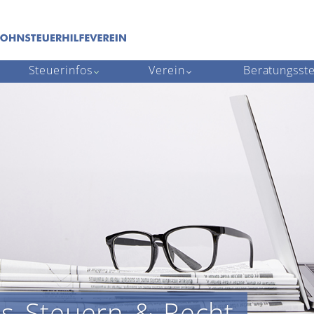
Steuerinfos
Verein
Beratungsste
us Steuern & Recht