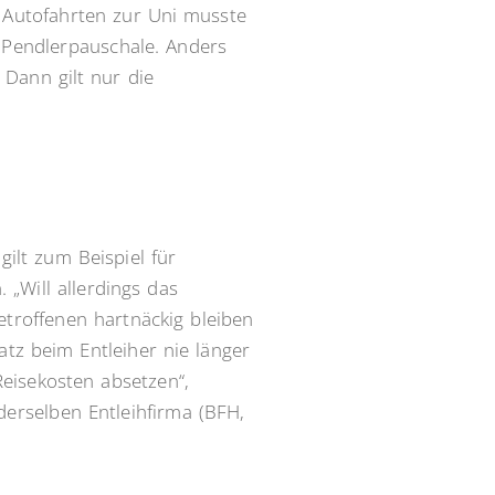
e Autofahrten zur Uni musste
 Pendlerpauschale. Anders
Dann gilt nur die
gilt zum Beispiel für
 „Will allerdings das
etroffenen hartnäckig bleiben
atz beim Entleiher nie länger
Reisekosten absetzen“,
derselben Entleihfirma (BFH,