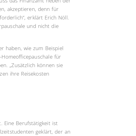
 muss das Finanzamt neben der
n, akzeptieren, denn für
derlich“, erklärt Erich Nöll.
rpauschale und nicht die
er haben, wie zum Beispiel
o-Homeofficepauschale für
en. „Zusätzlich können sie
tzen ihre Reisekosten
Eine Berufstätigkeit ist
zeitstudenten geklärt, der an