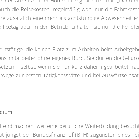
seiner Arbeitszeit im Homeoffice gearbeitet hat. „Dann
uch die Reisekosten, regelmäßig wohl nur die Fahrtkoste
zusätzlich eine mehr als achtstündige Abwesenheit erfor
icetag aber in den Betrieb, erhalten sie nur die Pendle
ufstätige, die keinen Platz zum Arbeiten beim Arbeitgeb
enstmitarbeiter ohne eigenes Büro. Sie dürfen die 6-Eur
etzen – selbst, wenn sie nur kurz daheim gearbeitet hab
 Wege zur ersten Tätigkeitsstätte und bei Auswärtseinsä
udium
ltend machen, wer eine berufliche Weiterbildung besucht. 
t jüngst der Bundesfinanzhof (BFH) zugunsten eines Teil