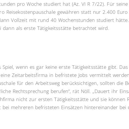
unden pro Woche studiert hat (Az. VI R 7/22). Für sein
ro Reisekostenpauschale gewähren statt nur 2.400 Euro
nn Vollzeit mit rund 40 Wochenstunden studiert hätte. 
 dann als erste Tätigkeitsstätte betrachtet wird.
piel, wenn es gar keine erste Tätigkeitsstätte gibt. Das 
ine Zeitarbeitsfirma in befristete Jobs vermittelt werden.
chale für den Arbeitsweg berücksichtigen, sollten die B
liche Rechtsprechung berufen“, rät Nöll. „Dauert ihr Eins
ihfirma nicht zur ersten Tätigkeitsstätte und sie können 
st bei mehreren befristeten Einsätzen hintereinander bei 