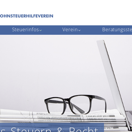
Steuerinfos
Verein
Beratungsste
us Steuern & Recht