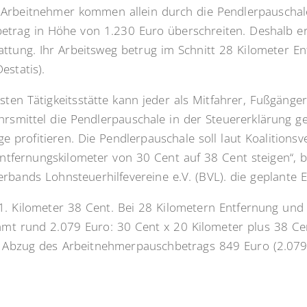
 Arbeitnehmer kommen allein durch die Pendlerpauscha
trag in Höhe von 1.230 Euro überschreiten. Deshalb erh
ttung. Ihr Arbeitsweg betrug im Schnitt 28 Kilometer Ent
estatis).
ten Tätigkeitsstätte kann jeder als Mitfahrer, Fußgänge
hrsmittel die Pendlerpauschale in der Steuererklärung g
 profitieren. Die Pendlerpauschale soll laut Koalitions
tfernungskilometer von 30 Cent auf 38 Cent steigen“, be
rbands Lohnsteuerhilfevereine e.V. (BVL). die geplante 
21. Kilometer 38 Cent. Bei 28 Kilometern Entfernung und
amt rund 2.079 Euro: 30 Cent x 20 Kilometer plus 38 Ce
h Abzug des Arbeitnehmerpauschbetrags 849 Euro (2.079