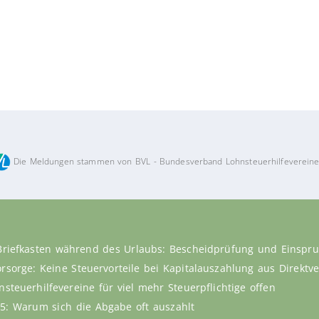
Die Meldungen stammen von BVL - Bundesverband Lohnsteuerhilfevereine
Briefkasten während des Urlaubs: Bescheidprüfung und Einspru
vorsorge: Keine Steuervorteile bei Kapitalauszahlung aus Direkt
steuerhilfevereine für viel mehr Steuerpflichtige offen
5: Warum sich die Abgabe oft auszahlt