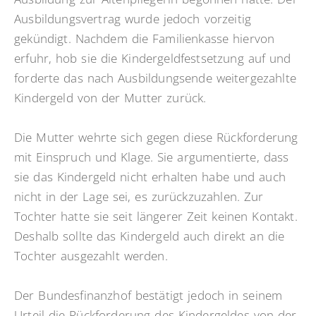
Ausbildungsvertrag wurde jedoch vorzeitig
gekündigt. Nachdem die Familienkasse hiervon
erfuhr, hob sie die Kindergeldfestsetzung auf und
forderte das nach Ausbildungsende weitergezahlte
Kindergeld von der Mutter zurück.
Die Mutter wehrte sich gegen diese Rückforderung
mit Einspruch und Klage. Sie argumentierte, dass
sie das Kindergeld nicht erhalten habe und auch
nicht in der Lage sei, es zurückzuzahlen. Zur
Tochter hatte sie seit längerer Zeit keinen Kontakt.
Deshalb sollte das Kindergeld auch direkt an die
Tochter ausgezahlt werden.
Der Bundesfinanzhof bestätigt jedoch in seinem
Urteil die Rückforderung des Kindergeldes von der