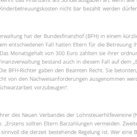
 Kinderbetreuungskosten nicht bar bezahlt werden dürfen
rwaltung hat der Bundesfinanzhof (BFH) in einem kürzlich
n dem entschiedenen Fall hatten Eltern für die Betreuung ih
. Das Monatsgehalt von 300 Euro zahlten sie ihrer ordn
 Finanzverwaltung bestand auch in diesem Fall auf dem „
Die BFH-Richter gaben den Beamten Recht. Sie betonten, 
nicht von den Nachweisanforderungen ausgenommen werd
Schwarzarbeit vorzubeugen“.
ührer des Neuen Verbandes der Lohnsteuerhilfevereine (
n. „Erstens sollten Eltern Barzahlungen vermeiden. Zwei
innvoll die derzeit bestehende Regelung ist. Wer eine B