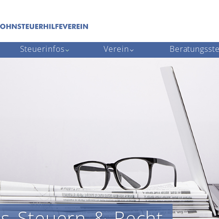
Steuerinfos
Verein
Beratungsste
us Steuern & Recht