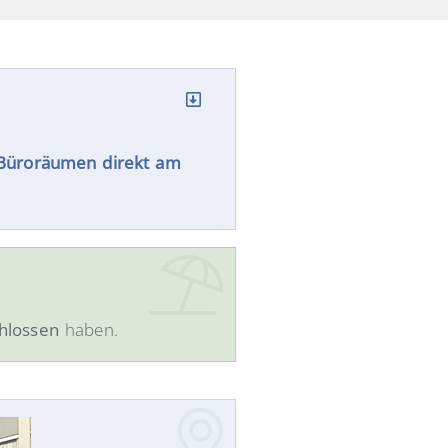
n Büroräumen direkt am
hlossen
haben.