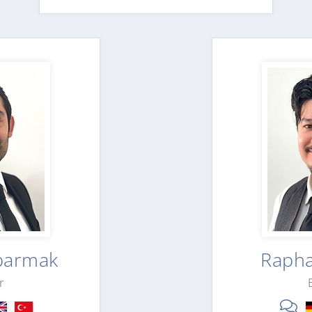
iparmak
Rapha
r