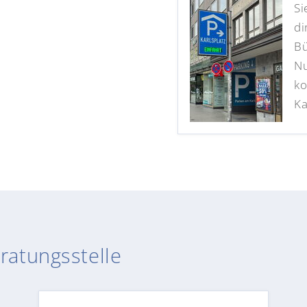
Si
di
Bü
Nu
ko
Ka
ratungsstelle