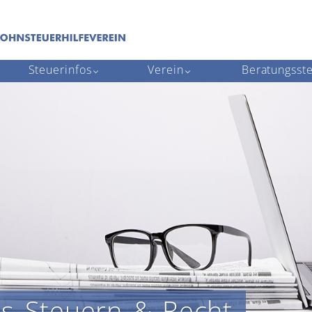
Steuerinfos
Verein
Beratungsste
us Steuern & Recht