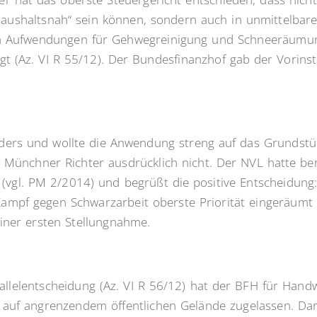
ushaltsnah“ sein können, sondern auch in unmittelbare
h Aufwendungen für Gehwegreinigung und Schneeräumun
t (Az. VI R 55/12). Der Bundesfinanzhof gab der Vorins
nders und wollte die Anwendung streng auf das Grundst
 Münchner Richter ausdrücklich nicht. Der NVL hatte ber
(vgl. PM 2/2014) und begrüßt die positive Entscheidun
mpf gegen Schwarzarbeit oberste Priorität eingeräumt 
einer ersten Stellungnahme.
arallelentscheidung (Az. VI R 56/12) hat der BFH für Hand
 auf angrenzendem öffentlichen Gelände zugelassen. Da