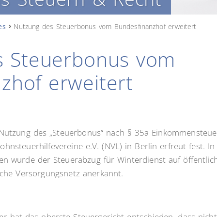
es
Nutzung des Steuerbonus vom Bundesfinanzhof erweitert
s Steuerbonus vom
zhof erweitert
Nutzung des „Steuerbonus“ nach § 35a Einkommensteuerg
hnsteuerhilfevereine e.V. (NVL) in Berlin erfreut fest. I
gen wurde der Steuerabzug für Winterdienst auf öffentl
iche Versorgungsnetz anerkannt.
iger hat das oberste Steuergericht entschieden, dass nich