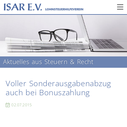
Aktuelles aus Steuern & Recht
Voller Sonderausgabenabzug
auch bei Bonuszahlung
02.07.2015