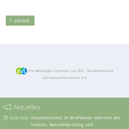
zurück
Die Meldungen stammen von BVL - Bundesverband
Lohnsteuerhilfevereine e.V.
Aktuelles
Steuerbescheid im Briefkasten während des
03.08.2026:
Urlaubs: Bescheidprüfung und