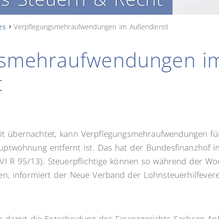
es
Verpflegungsmehraufwendungen im Außendienst
gsmehraufwendungen i
t
eit übernachtet, kann Verpflegungsmehraufwendungen für
ptwohnung entfernt ist. Das hat der Bundesfinanzhof in 
. VI R 95/13). Steuerpflichtige können so während der W
en, informiert der Neue Verband der Lohnsteuerhilfeverei
e damit die Entscheidung des Finanzgerichts Sachsen-A