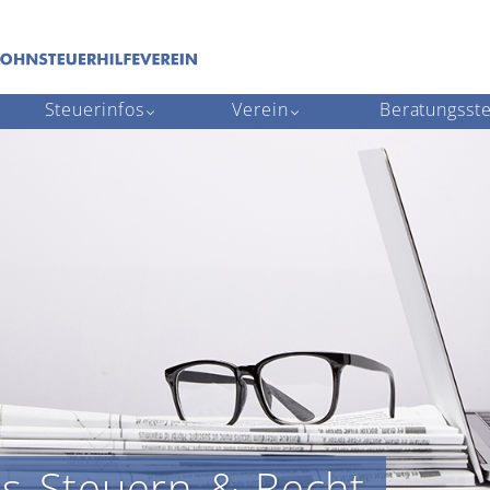
Steuerinfos
Verein
Beratungsste
us Steuern & Recht